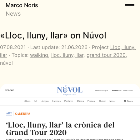
Marco Noris
News
«Lloc, lluny, llar» on Núvol
07.08.2021 · Last update: 21.06.2026 · Project
Lloc, lluny,
llar
· Topics:
walking
,
lloc, lluny, llar
,
grand tour 2020
,
núvol