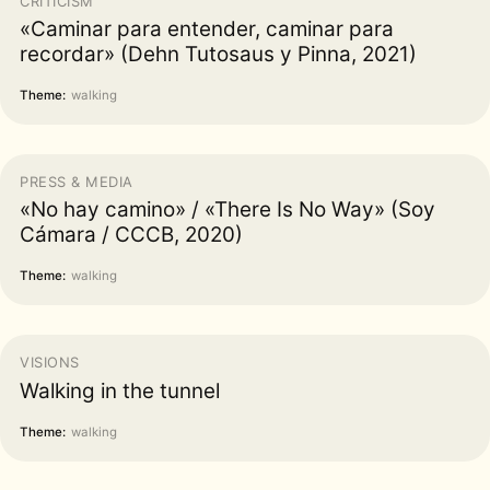
CRITICISM
«Caminar para entender, caminar para
recordar» (Dehn Tutosaus y Pinna, 2021)
Theme:
walking
PRESS & MEDIA
«No hay camino» / «There Is No Way» (Soy
Cámara / CCCB, 2020)
Theme:
walking
VISIONS
Walking in the tunnel
Theme:
walking