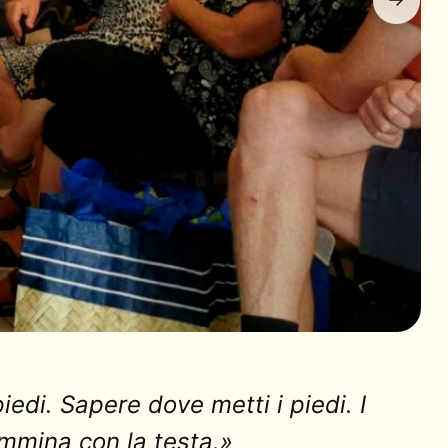
edi. Sapere dove metti i piedi. I
ammina con la testa.»