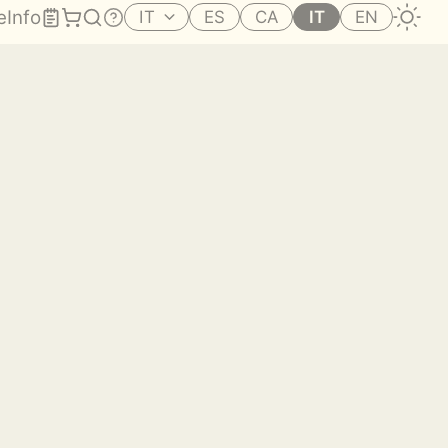
e
Info
IT
ES
CA
IT
EN