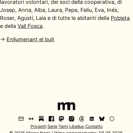
lavoratori volontari, dei soci della cooperativa, di
Josep, Anna, Alba, Laura, Pepe, Feliu, Eva, Inés,
Roser, Agustí, Laia e di tutte le abitanti della
Pobleta
e della
Vall Fosca
.
→
Enllumenant el buit
Progetti
·
Serie
·
Temi
·
Libellus
·
Contatto
©
2026
Marco Noris
·
Ultimo aggiornamento:
08.08.2026
·