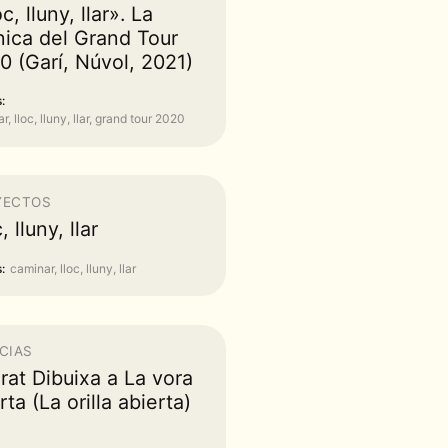
c, lluny, llar». La
nica del Grand Tour
0 (Garí, Núvol, 2021)
:
, lloc, lluny, llar, grand tour 2020
YECTOS
, lluny, llar
:
caminar, lloc, lluny, llar
CIAS
orat Dibuixa a La vora
ta (La orilla abierta)