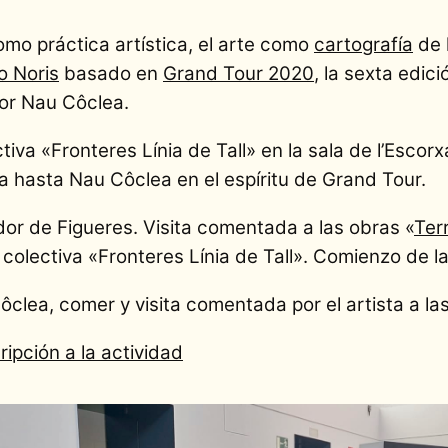
omo práctica artística, el arte como
cartografía
de 
o Noris
basado en
Grand Tour 2020
, la sexta edic
or Nau Côclea.
tiva «Fronteres Línia de Tall» en la sala de l’Escor
hasta Nau Côclea en el espíritu de Grand Tour.
dor de Figueres. Visita comentada a las obras «
Ter
n colectiva «Fronteres Línia de Tall». Comienzo de l
clea, comer y visita comentada por el artista a la
ipción a la actividad