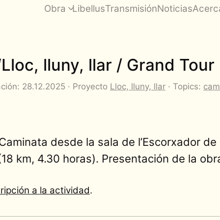
Obra
Libellus
Transmisión
Noticias
Acerc
Lloc, lluny, llar / Grand Tou
ación: 28.12.2025 · Proyecto
Lloc, lluny, llar
· Topics:
cam
 Caminata desde la sala de l’Escorxador de
18 km, 4.30 horas). Presentación de la obr
ipción a la actividad
.