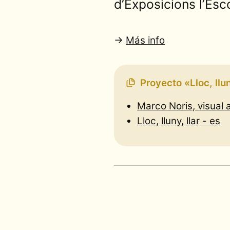
d’Exposicions l’Esc
→
Más info
Proyecto «Lloc, llun
Marco Noris, visual art
Lloc, lluny, llar - es