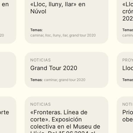
n en
«Lloc, lluny, llar» en
«Llo
Núvol
cró
202
Temas:
Temas
020
caminar, lloc, lluny, llar, grand tour 2020
caminar
NOTICIAS
PRO
Grand Tour 2020
Lloc
Temas:
caminar, grand tour 2020
Temas
NOTICIAS
NOTI
orte
«Fronteras. Línea de
Pri
corte». Exposición
ober
colectiva en el Museu de