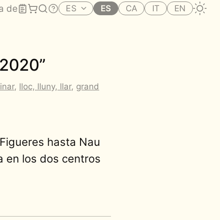
a de
ES
ES
CA
IT
EN
r 2020”
inar
,
lloc, lluny, llar
,
grand
 Figueres hasta Nau
a en los dos centros