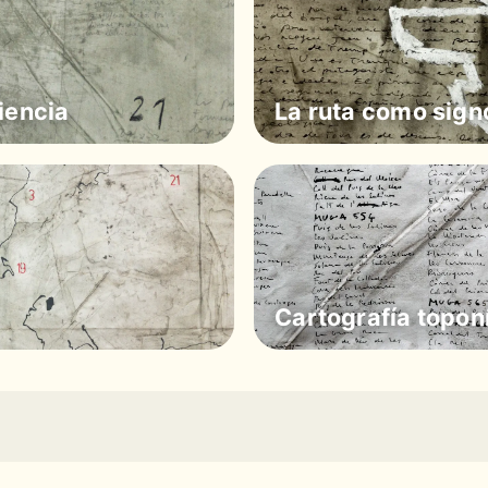
iencia
La ruta como sign
Cartografía topon