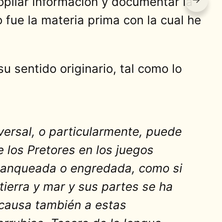
opilar información y documentar la
o fue la materia prima con la cual he
u sentido originario, tal como lo
iversal, o particularmente, puede
e los Pretores en los juegos
blanqueada o engredada, como si
tierra y mar y sus partes se ha
 causa también a estas