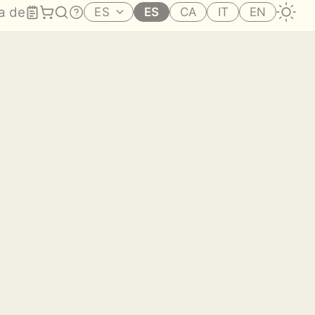
a de
ES
ES
CA
IT
EN