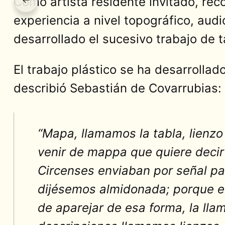
Como artista residente invitado, rec
experiencia a nivel topográfico, audi
desarrollado el sucesivo trabajo de ta
El trabajo plástico se ha desarrollad
describió Sebastián de Covarrubias:
“Mapa, llamamos la tabla, lienzo
venir de mappa que quiere decir 
Circenses enviaban por señal p
dijésemos almidonada; porque el 
de aparejar de esa forma, la ll