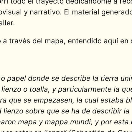
orrí todo el trayecto dedicándome a rec
ovisual y narrativo. El material generad
ller.
o a través del mapa, entendido aquí en s
 o papel donde se describe la tierra un
lienzo o toalla, y particularmente la qu
ara que se empezasen, la cual estaba 
lienzo sobre que se ha de describir la 
amaron mapa y mappa mundi, y por esta