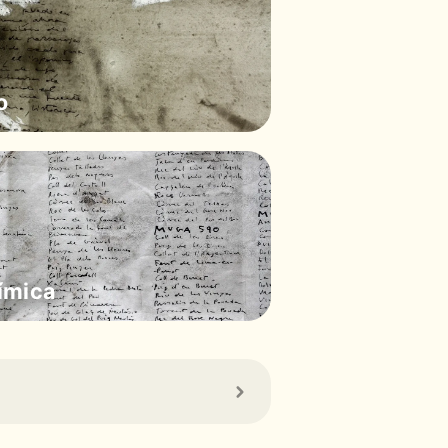
o
ímica