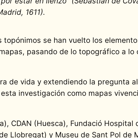
por estar en lienzo” (Sebastián de Cov
adrid, 1611).
 los topónimos se han vuelto los elemen
 mapas, pasando de lo topográfico a lo c
a de vida y extendiendo la pregunta al
e esta investigación como mapas vivenc
a), CDAN (Huesca), Fundació Hospital
 de Llobregat) y Museu de Sant Pol de 