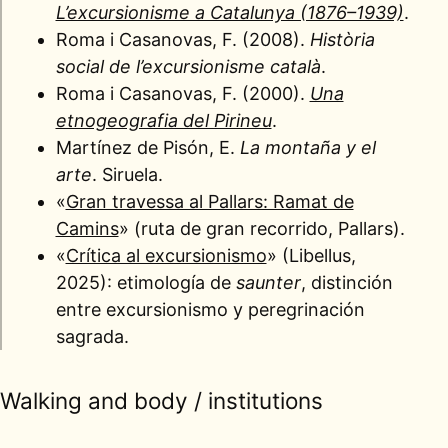
L’excursionisme a Catalunya (1876–1939)
.
Roma i Casanovas, F. (2008).
Història
social de l’excursionisme català
.
Roma i Casanovas, F. (2000).
Una
etnogeografia del Pirineu
.
Martínez de Pisón, E.
La montaña y el
arte
. Siruela.
«
Gran travessa al Pallars: Ramat de
Camins
» (ruta de gran recorrido, Pallars).
«
Crítica al excursionismo
» (Libellus,
2025): etimología de
saunter
, distinción
entre excursionismo y peregrinación
sagrada.
Walking and body / institutions