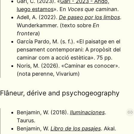
Garí, C. (2023). «
Garí - 2023 - Ando,
luego estamos
». En
Voces que caminan
.
Adell, A. (2022).
De paseo por los limbos
.
Wunderkammer. (texto sobre
En
frontera
)
García Pardo, M. (s. f.). «El paisatge en el
pensament contemporani: A propòsit del
caminar com a acció estètica». 75 pp.
Noris, M. (2026). «Caminar es conocer».
(nota perenne, Vivarium)
Flâneur, dérive and psychogeography
Benjamin, W. (2018).
Iluminaciones
.
Taurus.
Benjamin, W.
Libro de los pasajes
. Akal.