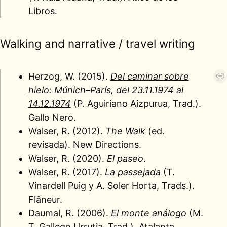
Libros.
Walking and narrative / travel writing
Herzog, W. (2015).
Del caminar sobre
hielo: Múnich–París, del 23.11.1974 al
14.12.1974
(P. Aguiriano Aizpurua, Trad.).
Gallo Nero.
Walser, R. (2012).
The Walk
(ed.
revisada). New Directions.
Walser, R. (2020).
El paseo
.
Walser, R. (2017).
La passejada
(T.
Vinardell Puig y A. Soler Horta, Trads.).
Flâneur.
Daumal, R. (2006).
El monte análogo
(M.
T. Gallego Urrutia, Trad.). Atalanta.