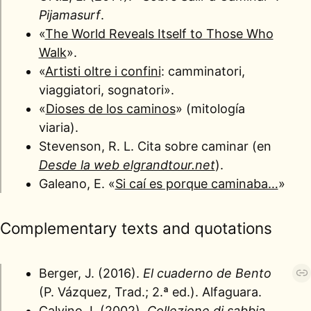
Pijamasurf
.
«
The World Reveals Itself to Those Who
Walk
».
«
Artisti oltre i confini
: camminatori,
viaggiatori, sognatori».
«
Dioses de los caminos
» (mitología
viaria).
Stevenson, R. L. Cita sobre caminar (en
Desde la web elgrandtour.net
).
Galeano, E. «
Si caí es porque caminaba…
»
Complementary texts and quotations
Berger, J. (2016).
El cuaderno de Bento
(P. Vázquez, Trad.; 2.ª ed.). Alfaguara.
Calvino, I. (2002).
Collezione di sabbia
.