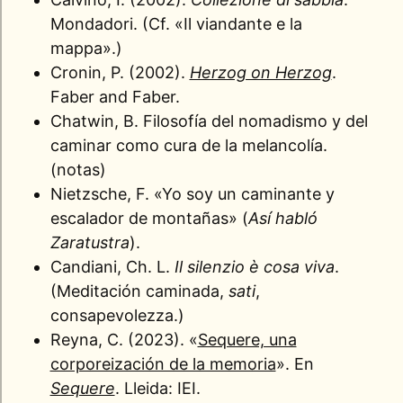
Mondadori. (Cf. «Il viandante e la
mappa».)
Cronin, P. (2002).
Herzog on Herzog
.
Faber and Faber.
Chatwin, B. Filosofía del nomadismo y del
caminar como cura de la melancolía.
(notas)
Nietzsche, F. «Yo soy un caminante y
escalador de montañas» (
Así habló
Zaratustra
).
Candiani, Ch. L.
Il silenzio è cosa viva
.
(Meditación caminada,
sati
,
consapevolezza.)
Reyna, C. (2023). «
Sequere, una
corporeización de la memoria
». En
Sequere
. Lleida: IEI.