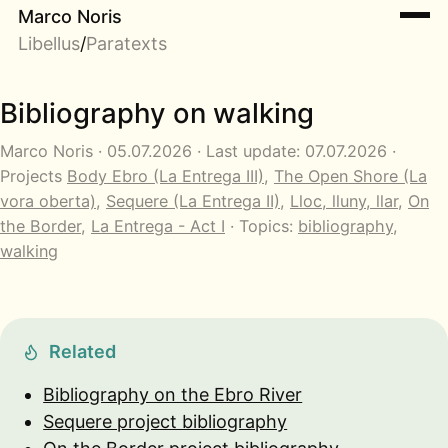
Marco Noris
Libellus
/
Paratexts
Bibliography on walking
Marco Noris · 05.07.2026 · Last update: 07.07.2026 ·
Projects
Body Ebro (La Entrega III)
,
The Open Shore (La
vora oberta)
,
Sequere (La Entrega II)
,
Lloc, lluny, llar
,
On
the Border
,
La Entrega - Act I
· Topics:
bibliography
,
walking
Related
Bibliography on the Ebro River
Sequere project bibliography