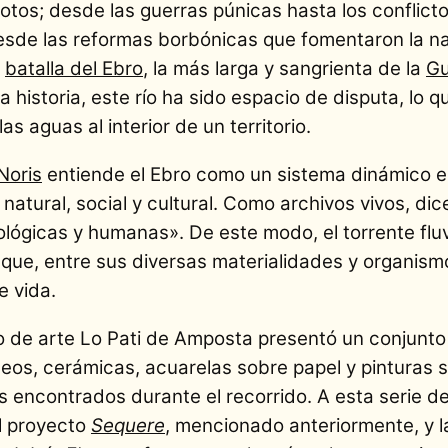
otos; desde las guerras púnicas hasta los conflictos
esde las reformas borbónicas que fomentaron la n
a
batalla del Ebro
, la más larga y sangrienta de la
Gu
 historia, este río ha sido espacio de disputa, lo 
as aguas al interior de un territorio.
Noris
entiende el Ebro como un sistema dinámico e
natural, social y cultural. Como archivos vivos, dic
ológicas y humanas». De este modo, el torrente flu
ue, entre sus diversas materialidades y organismo
de vida.
o de arte Lo Pati de Amposta presentó un conjunto
deos, cerámicas, acuarelas sobre papel y pinturas 
s encontrados durante el recorrido. A esta serie 
l proyecto
Sequere
, mencionado anteriormente, y 