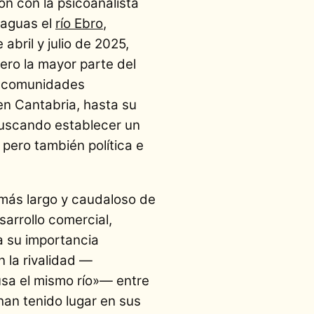
n con la psicoanalista
 aguas el
río Ebro
,
abril y julio de 2025,
pero la mayor parte del
e comunidades
en Cantabria, hasta su
buscando establecer un
pero también política e
 más largo y caudaloso de
arrollo comercial,
 a su importancia
 la rivalidad —
usa el mismo río»— entre
han tenido lugar en sus