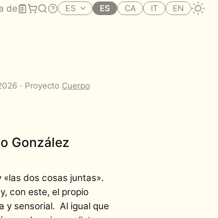
a de
ES
ES
CA
IT
EN
.2026 · Proyecto
Cuerpo
co González
y «las dos cosas juntas».
, con este, el propio
 y sensorial. Al igual que