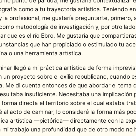
mo punto de partida, me gustaría contextualizar 
iografía como a tu trayectoria artística. Teniendo 
 la profesional, me gustaría preguntarte, primero, 
omo metodología de investigación y, por otro lado,
nar que es el río Ebro. Me gustaría que compartiera
cunstancias que han propiciado o estimulado tu acer
na o una herramienta artística.
inar llegó a mi práctica artística de forma imprevi
un proyecto sobre el exilio republicano, cuando es
pa. Me di cuenta entonces de que abordar el tema de
esultaba insuficiente. Necesitaba una implicación
 forma directa el territorio sobre el cual estaba tr
al acto de caminar, lo consideré la forma más pod
tica artística —pictórica— directamente con la ex
a mi trabajo una profundidad que de otro modo no h