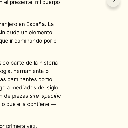
n el presente: mi cuerpo
tranjero en España. La
 sin duda un elemento
ue ir caminando por el
do parte de la historia
logía, herramienta o
istas caminantes como
rge a mediados del siglo
ón de piezas
site-specific
 lo que ella contiene —
or primera vez,