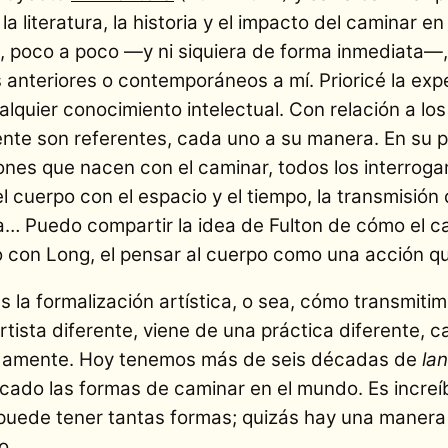
 literatura, la historia y el impacto del caminar en
s, poco a poco —y ni siquiera de forma inmediata—,
 anteriores o contemporáneos a mí. Prioricé la expe
alquier conocimiento intelectual. Con relación a lo
te son referentes, cada uno a su manera. En su p
es que nacen con el caminar, todos los interroga
el cuerpo con el espacio y el tiempo, la transmisión 
ínea… Puedo compartir la idea de Fulton de cómo el 
 o con Long, el pensar al cuerpo como una acción qu
 la formalización artística, o sea, cómo transmitimo
tista diferente, viene de una práctica diferente,
damente. Hoy tenemos más de seis décadas de
lan
licado las formas de caminar en el mundo. Es incre
 puede tener tantas formas; quizás hay una manera
o.