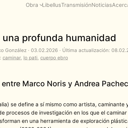
Obra
Libellus
Transmisión
Noticias
Acerc
a una profunda humanidad
o González · 03.02.2026 · Última actualización: 08.02
s:
caminar
,
lo pati
,
cuerpo ebro
 entre Marco Noris y Andrea Pache
lia) se define a sí mismo como artista, caminante 
e procesos de investigación en los que el caminar y
nsforman en una herramienta de exploración plástica