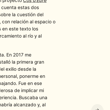
el proyecto
Cos d’Ebre
en cuenta estas dos
sobre la cuestión del
 con relación al espacio o
s en este texto los
camiento al río y al
sta. En 2017 me
talló la primera gran
l exilio desde la
 personal, ponerme en
abajando. Fue en ese
erosa de implicar mi
periencia. Buscaba una
abría alcanzado y, al
→