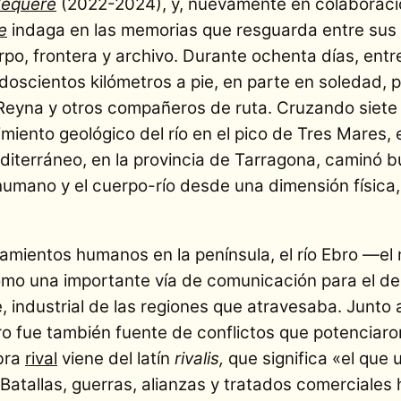
equere
(2022-2024), y, nuevamente en colaboració
e
indaga en las memorias que resguarda entre sus
o, frontera y archivo. Durante ochenta días, entre 
 doscientos kilómetros a pie, en parte en soledad, 
eyna y otros compañeros de ruta. Cruzando siet
iento geológico del río en el pico de Tres Mares, 
terráneo, en la provincia de Tarragona, caminó 
umano y el cuerpo-río desde una dimensión física, 
amientos humanos en la península, el río Ebro —el
o una importante vía de comunicación para el des
e, industrial de las regiones que atravesaba. Junto
ro fue también fuente de conflictos que potenciaron
bra
rival
viene del latín
rivalis,
que significa «el que 
atallas, guerras, alianzas y tratados comerciales 