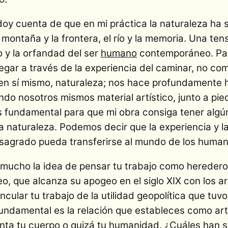
doy cuenta de que en mi práctica la naturaleza ha 
a montaña y la frontera, el río y la memoria. Una te
io y la orfandad del ser
humano
contemporáneo. Para
 llegar a través de la experiencia del caminar, no 
, en sí mismo, naturaleza; nos hace profundamente
do nosotros mismos material artístico, junto a pie
 fundamental para que mi obra consiga tener algún 
a naturaleza. Podemos decir que la experiencia y la
sagrado pueda transferirse al mundo de los humano
ucho la idea de pensar tu trabajo como heredero d
o, que alcanza su apogeo en el siglo XIX con los art
cular tu trabajo de la utilidad geopolítica que tuvo 
undamental es la relación que estableces como artis
nta tu cuerpo o quizá tu humanidad. ¿Cuáles han si