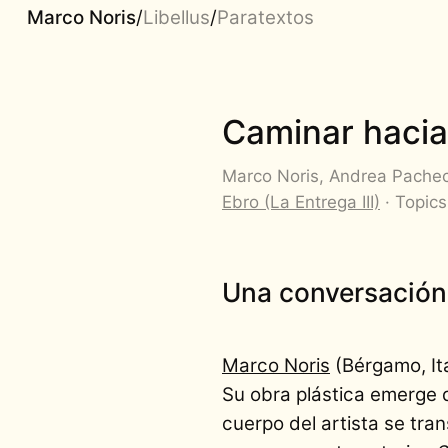
Marco Noris
/
Libellus
/
Paratextos
Caminar haci
Marco Noris, Andrea Pachec
Ebro (La Entrega III)
· Topic
Una conversación
Marco Noris
(Bérgamo, Ita
Su obra plástica emerge d
cuerpo del artista se tra