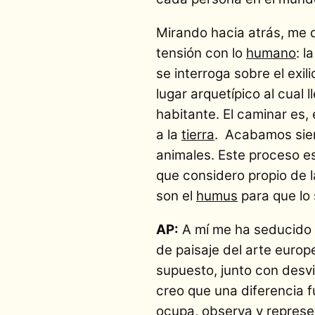
Mirando hacia atrás, me 
tensión con lo
humano
: l
se interroga sobre el exil
lugar arquetípico al cual
habitante. El caminar es
a la
tierra
. Acabamos sien
animales. Este proceso es
que considero propio de l
son el
humus
para que lo 
AP:
A mí me ha seducido m
de paisaje del arte europe
supuesto, junto con desvin
creo que una diferencia f
ocupa, observa y represe