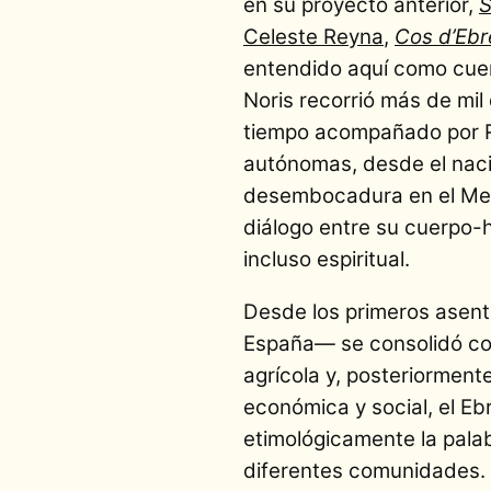
en su proyecto anterior,
S
Celeste Reyna
,
Cos d’Ebr
entendido aquí como cuerp
Noris recorrió más de mil
tiempo acompañado por R
autónomas, desde el nacim
desembocadura en el Medi
diálogo entre su cuerpo-h
incluso espiritual.
Desde los primeros asent
España— se consolidó com
agrícola y, posteriorment
económica y social, el Eb
etimológicamente la pala
diferentes comunidades. B