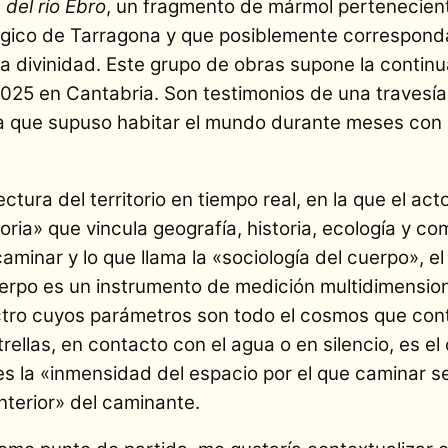
 del río Ebro
, un fragmento de mármol pertenecient
gico de Tarragona y que posiblemente correspond
na divinidad. Este grupo de obras supone la continu
 2025 en Cantabria. Son testimonios de una travesía
ia que supuso habitar el mundo durante meses con 
ctura del territorio en tiempo real, en la que el ac
ria» que vincula geografía, historia, ecología y c
caminar y lo que llama la «sociología del cuerpo», e
uerpo es un instrumento de medición multidimensio
ctro cuyos parámetros son todo el cosmos que conti
 estrellas, en contacto con el agua o en silencio, es e
es la «inmensidad del espacio por el que caminar 
nterior» del caminante.