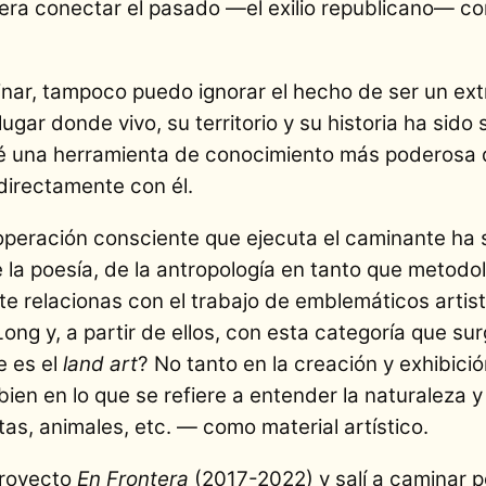
era conectar el pasado —el exilio republicano— co
.
inar, tampoco puedo ignorar el hecho de ser un ex
ugar donde vivo, su territorio y su historia ha sido
é una herramienta de conocimiento más poderosa q
 directamente con él.
operación consciente que ejecuta el caminante ha si
 de la poesía, de la antropología en tanto que metodo
 te relacionas con el trabajo de emblemáticos art
ong y, a partir de ellos, con esta categoría que su
e es el
land art
? No tanto en la creación y exhibici
 bien en lo que se refiere a entender la naturaleza y
ntas, animales, etc. — como material artístico.
royecto
En Frontera
(2017-2022) y salí a caminar p