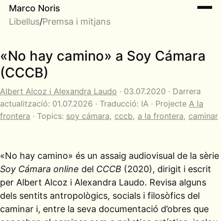
Marco Noris
Libellus
/
Premsa i mitjans
«No hay camino» a Soy Cámara
(CCCB)
Albert Alcoz i Alexandra Laudo
· 03.07.2020 · Darrera
actualització: 01.07.2026 · Traducció: IA · Projecte
A la
frontera
· Topics:
soy cámara
,
cccb
,
a la frontera
,
caminar
«No hay camino» és un assaig audiovisual de la sèrie
Soy Cámara online
del
CCCB
(2020), dirigit i escrit
per Albert Alcoz i Alexandra Laudo. Revisa alguns
dels sentits antropològics, socials i filosòfics del
caminar i, entre la seva documentació d’obres que