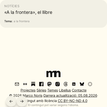
NOTÍCIES
«A la frontera», el llibre
Tema:
a la frontera
Projectes
·
Sèries
·
Temes
·
Libellus
·
Contacte
©
2026
Marco Noris
·
Darrera actualització:
05.08.2026
·
←
Contingut amb llicència
→
CC BY-NC-ND 4.0
El contingut pot variar segons l'idioma.