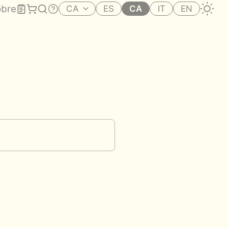
bre
CA
ES
CA
IT
EN