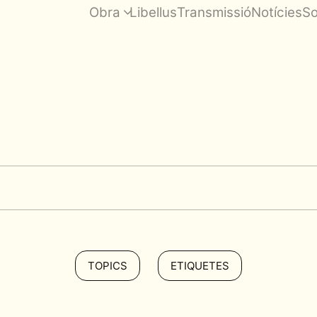
Obra
Libellus
Transmissió
Notícies
So
TOPICS
ETIQUETES