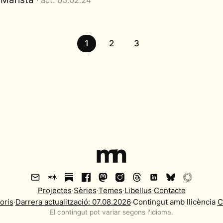
· act. 05.02.24
1
2
3
Projectes
·
Sèries
·
Temes
·
Libellus
·
Contacte
oris
·
Darrera actualització:
07.08.2026
·
Contingut amb llicència
C
El contingut pot variar segons l'idioma.