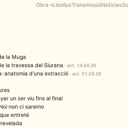
Obra
Libellus
Transmissió
Notícies
So
de la Muga
e la travessa del Siurana
· act. 14.04.26
a: anatomia d'una extracció
· act. 01.08.26
ures
r un ser viu fins al final
Noi non ci saremo
que entreté
 revelada