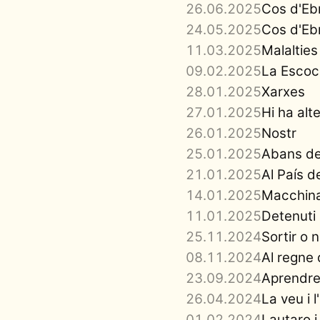
26.06.2025
Cos d'Ebr
24.05.2025
Cos d'Ebr
11.03.2025
Malalties
09.02.2025
La Escoc
28.01.2025
Xarxes
27.01.2025
Hi ha alt
26.01.2025
Nostr
25.01.2025
Abans de
21.01.2025
Al País d
14.01.2025
Macchina
11.01.2025
Detenuti
25.11.2024
Sortir o n
08.11.2024
Al regne
23.09.2024
Aprendre
26.04.2024
La veu i l
01.02.2024
Lautaro i