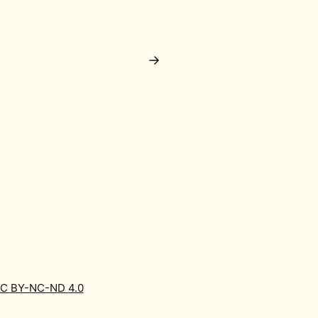
→
C BY-NC-ND 4.0