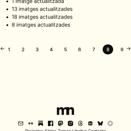
1 imatge actualitzada
13 imatges actualitzades
18 imatges actualitzades
8 imatges actualitzades
←
→
1
2
3
4
5
6
7
8
9
Projectes
·
Sèries
·
Temes
·
Libellus
·
Contacte