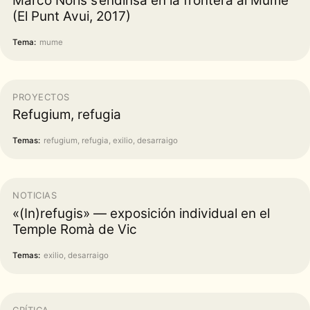
Marco Noris s’endinsa en la frontera al Mume
(El Punt Avui, 2017)
Tema:
mume
PROYECTOS
Refugium, refugia
Temas:
refugium, refugia, exilio, desarraigo
NOTICIAS
«(In)refugis» — exposición individual en el
Temple Romà de Vic
Temas:
exilio, desarraigo
CRÍTICA