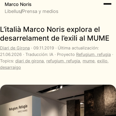
Marco Noris
Libellus
/
Prensa y medios
L’italià Marco Noris explora el
desarrelament de l’exili al MUME
Diari de Girona
· 09.11.2019 · Última actualización:
21.06.2026 · Traducción: IA · Proyecto
Refugium, refugia
·
Topics:
diari de girona
,
refugium, refugia
,
mume
,
exilio
,
desarraigo