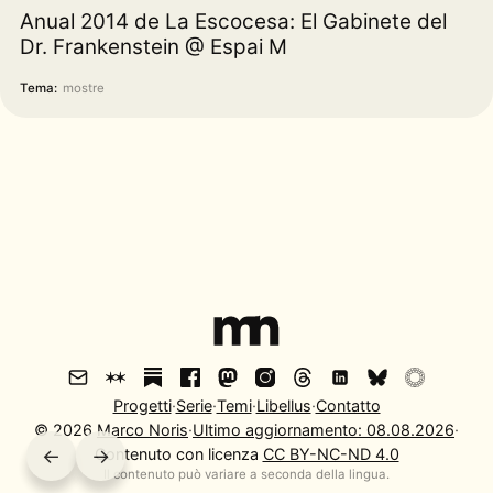
Anual 2014 de La Escocesa: El Gabinete del
Dr. Frankenstein @ Espai M
Tema:
mostre
Progetti
·
Serie
·
Temi
·
Libellus
·
Contatto
©
2026
Marco Noris
·
Ultimo aggiornamento:
08.08.2026
·
←
→
Contenuto con licenza
CC BY-NC-ND 4.0
Il contenuto può variare a seconda della lingua.