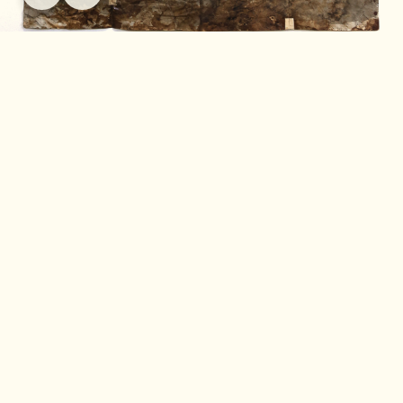
Acqua della fonte di Farrera, elementi naturali, noceina e inchiostro
di china su carta, 150 × 100 cm (circa)