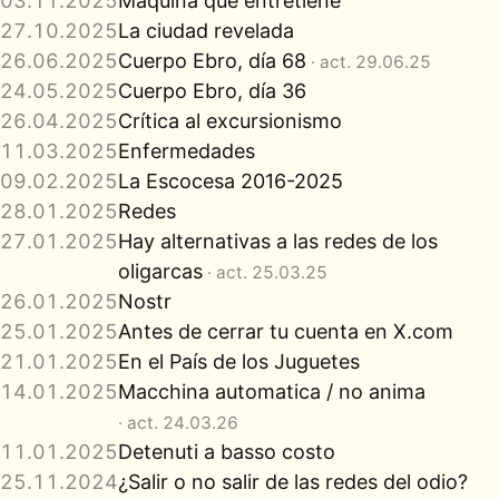
03.11.2025
Máquina que entretiene
27.10.2025
La ciudad revelada
26.06.2025
Cuerpo Ebro, día 68
· act. 29.06.25
24.05.2025
Cuerpo Ebro, día 36
26.04.2025
Crítica al excursionismo
11.03.2025
Enfermedades
09.02.2025
La Escocesa 2016-2025
28.01.2025
Redes
27.01.2025
Hay alternativas a las redes de los
oligarcas
· act. 25.03.25
26.01.2025
Nostr
25.01.2025
Antes de cerrar tu cuenta en X.com
21.01.2025
En el País de los Juguetes
14.01.2025
Macchina automatica / no anima
· act. 24.03.26
11.01.2025
Detenuti a basso costo
25.11.2024
¿Salir o no salir de las redes del odio?