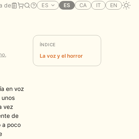
a de
ES
ES
CA
IT
EN
ÍNDICE
no
,
La voz y el horror
ía en voz
e unos
a vez
ente de
o a poco
e