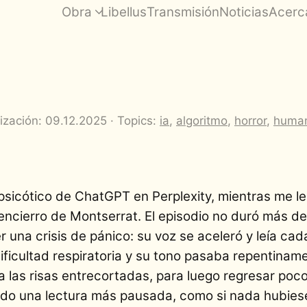
Obra
Libellus
Transmisión
Noticias
Acerc
ización: 09.12.2025 · Topics:
ia
,
algoritmo
,
horror
,
huma
psicótico de ChatGPT en Perplexity, mientras me le
l encierro de Montserrat. El episodio no duró más d
una crisis de pánico: su voz se aceleró y leía cad
ficultad respiratoria y su tono pasaba repentinam
o a las risas entrecortadas, para luego regresar poc
ndo una lectura más pausada, como si nada hubies