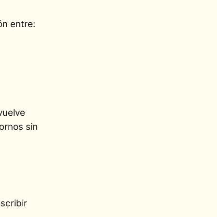
ón entre:
vuelve
ornos sin
scribir