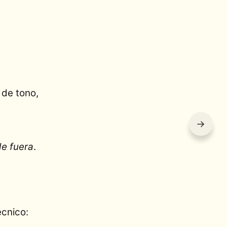
 de tono,
→
de fuera
.
écnico: