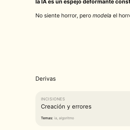
la IA es un espejo deformante constr
No siente horror, pero
modela
el horr
Derivas
INCISIONES
Creación y errores
Temas:
ia, algoritmo