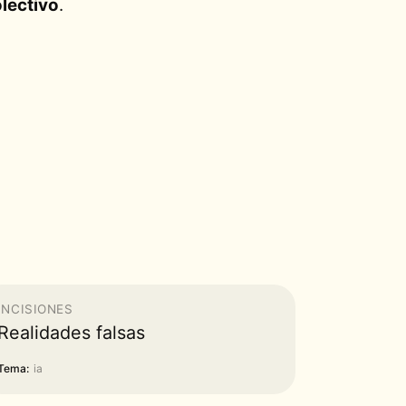
olectivo
.
INCISIONES
Realidades falsas
Tema:
ia