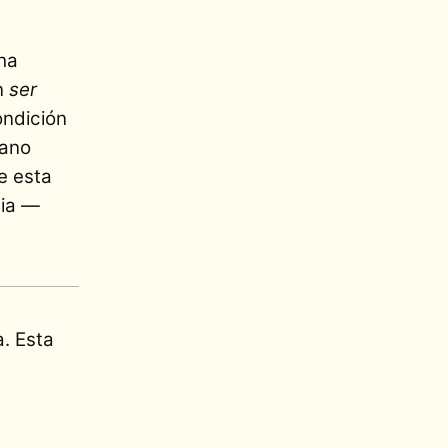
 ha
n
ser
ondición
mano
e esta
cia —
. Esta