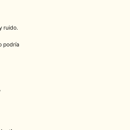
 ruido.
o podría
e