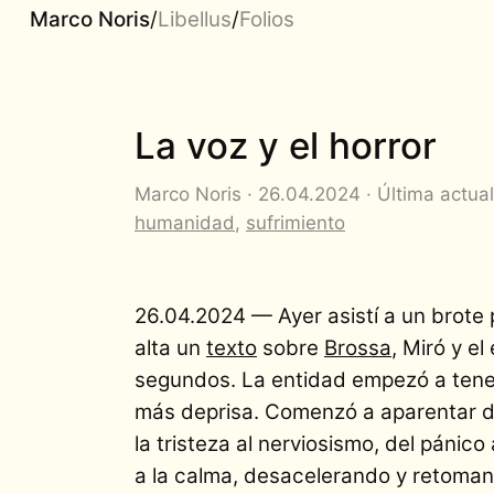
Marco Noris
/
Libellus
/
Folios
La voz y el horror
Marco Noris · 26.04.2024 · Última actual
humanidad
,
sufrimiento
26.04.2024 — Ayer asistí a un brote 
alta un
texto
sobre
Brossa
, Miró y e
segundos. La entidad empezó a tener 
más deprisa. Comenzó a aparentar di
la tristeza al nerviosismo, del pánic
a la calma, desacelerando y retoma