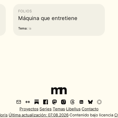
FOLIOS
Máquina que entretiene
Tema:
ia
Proyectos
·
Series
·
Temas
·
Libellus
·
Contacto
oris
·
Última actualización:
07.08.2026
·
Contenido bajo licencia
C