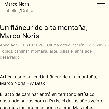
Marco Noris
Libellus
/
Crítica
Un flâneur de alta montaña,
Marco Noris
Anna Adell
· 06.10.2020 · Última actualización: 17.12.2025 ·
Topics:
caminar
,
montaña
,
arte
,
paisaje
,
anna adell
,
desarraigo
Artículo original en
Un flâneur de alta montaña,
Marco Noris – A*Desk
El acto de caminar entró en territorio artístico
gastando suelas por un París, el de los años veinte,
con muchos rincones por explorar. Machetes