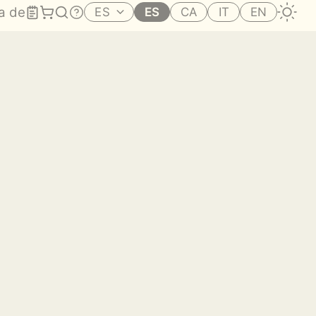
a de
ES
ES
CA
IT
EN