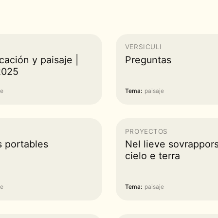
VERSICULI
icación y paisaje |
Preguntas
2025
je
Tema:
paisaje
PROYECTOS
s portables
Nel lieve sovrappors
cielo e terra
je
Tema:
paisaje