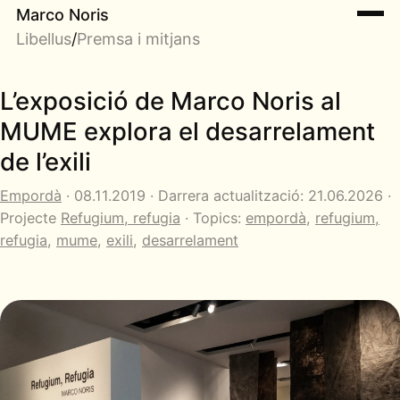
Marco Noris
Libellus
/
Premsa i mitjans
L’exposició de Marco Noris al
MUME explora el desarrelament
de l’exili
Empordà
· 08.11.2019 · Darrera actualització: 21.06.2026 ·
Projecte
Refugium, refugia
· Topics:
empordà
,
refugium,
refugia
,
mume
,
exili
,
desarrelament