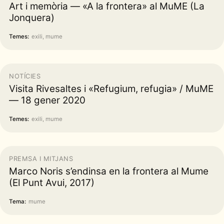
Art i memòria — «A la frontera» al MuME (La
Jonquera)
Temes:
exili, mume
NOTÍCIES
Visita Rivesaltes i «Refugium, refugia» / MuME
— 18 gener 2020
Temes:
exili, mume
PREMSA I MITJANS
Marco Noris s’endinsa en la frontera al Mume
(El Punt Avui, 2017)
Tema:
mume