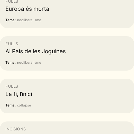
FULLS
Europa és morta
Tema:
neoliberalisme
FULLS
Al País de les Joguines
Tema:
neoliberalisme
FULLS
La fi, l’inici
Tema:
col·lapse
INCISIONS