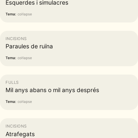
Esquerdes i simulacres
Tema:
col·lapse
INCISIONS
Paraules de ruïna
Tema:
col·lapse
FULLS
Mil anys abans o mil anys després
Tema:
col·lapse
INCISIONS
Atrafegats