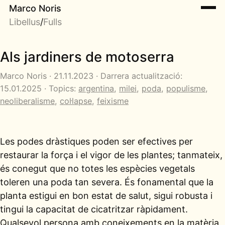
Marco Noris
Libellus
/
Fulls
Als jardiners de motoserra
Marco Noris · 21.11.2023 · Darrera actualització:
15.01.2025 · Topics:
argentina
,
milei
,
poda
,
populisme
,
neoliberalisme
,
col·lapse
,
feixisme
Les podes dràstiques poden ser efectives per
restaurar la força i el vigor de les plantes; tanmateix,
és conegut que no totes les espècies vegetals
toleren una poda tan severa. És fonamental que la
planta estigui en bon estat de salut, sigui robusta i
tingui la capacitat de cicatritzar ràpidament.
Qualsevol persona amb coneixements en la matèria