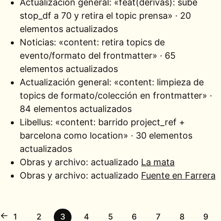
Actualización general:
«feat(derivas): sube
stop_df a 70 y retira el topic prensa» · 20
elementos actualizados
Noticias:
«content: retira topics de
evento/formato del frontmatter» · 65
elementos actualizados
Actualización general:
«content: limpieza de
topics de formato/colección en frontmatter» ·
84 elementos actualizados
Libellus:
«content: barrido project_ref +
barcelona como location» · 30 elementos
actualizados
Obras y archivo: actualizado
La mata
Obras y archivo: actualizado
Fuente en Farrera
←
1
2
3
4
5
6
7
8
9