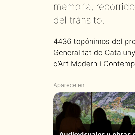
memoria, recorrido
del tránsito.
4436 topónimos del pro
Generalitat de Catalun
d’Art Modern i Contempo
Aparece en
Audiovisuales y obras 