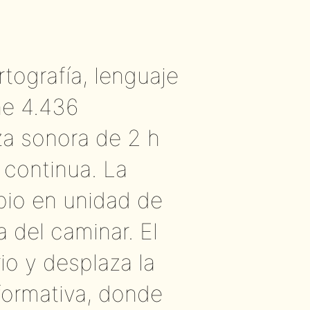
tografía, lenguaje
ne 4.436
za sonora de 2 h
 continua. La
pio en unidad de
 del caminar. El
io y desplaza la
rformativa, donde