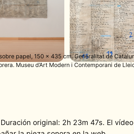
obre papel, 150 × 435 cm. Generalitat de Catalun
rera. Museu d’Art Modern i Contemporani de Llei
Duración original: 2h 23m 47s. El víde
ñar la pieza sonora en la web.