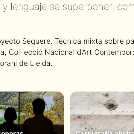
 y lenguaje se superponen como
yecto Sequere. Técnica mixta sobre pa
ya, Col·lecció Nacional d’Art Contempo
rani de Lleida.
sonoras
Cartografía abstr