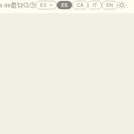
a de
ES
ES
CA
IT
EN