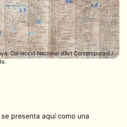
ya. Col·lecció Nacional d’Art Contemporani /
da.
o se presenta aquí como una