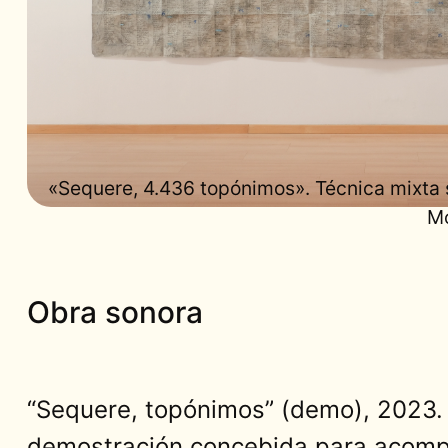
«Sequere, 4.436 topónimos». Técnica mixta s
Mo
Obra sonora
“Sequere, topónimos” (demo), 2023. 
demostración concebida para acompa