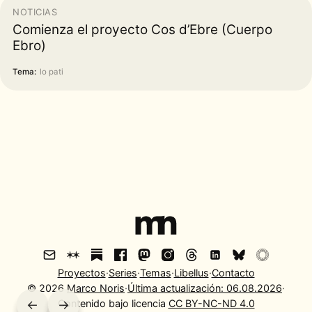
NOTICIAS
Comienza el proyecto Cos d’Ebre (Cuerpo
Ebro)
Tema:
lo pati
Proyectos
·
Series
·
Temas
·
Libellus
·
Contacto
©
2026
Marco Noris
·
Última actualización:
06.08.2026
·
←
Contenido bajo licencia
→
CC BY-NC-ND 4.0