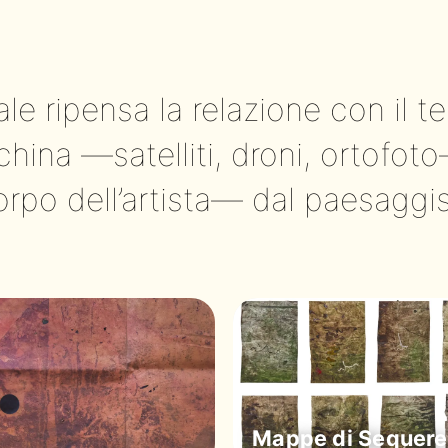
le ripensa la relazione con il ter
hina —satelliti, droni, ortofot
orpo dell’artista— dal paesaggi
Mappe di Sequere