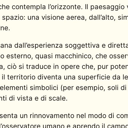
che contempla l’orizzonte. Il paesaggio 
azio: una visione aerea, dall’alto, simil
rne.
tana dall’esperienza soggettiva e dirett
o esterno, quasi macchinico, che osserva
a, ciò si traduce in opere che, pur pot
e il territorio diventa una superficie da
i elementi simbolici (per esempio, soli d
i di vista e di scale.
resenta un rinnovamento nel modo di co
dell’osservatore umano e aprendo il camp