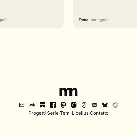
grafia
Tema:
cartografia
Progetti
·
Serie
·
Temi
·
Libellus
·
Contatto
oris
·
Ultimo aggiornamento:
07.08.2026
·
Contenuto con licenza
C
Il contenuto può variare a seconda della lingua.