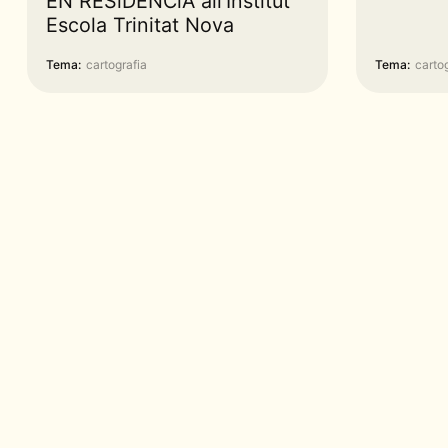
EN RESiDÈNCiA all’Institut
Escola Trinitat Nova
Tema:
cartografia
Tema:
carto
©
2026
Marco N