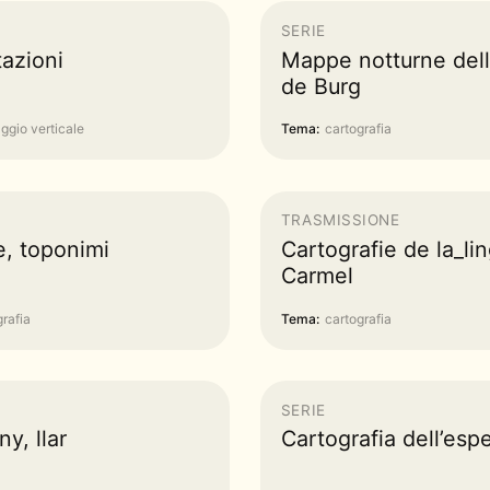
SERIE
azioni
Mappe notturne del
de Burg
ggio verticale
Tema:
cartografia
TRASMISSIONE
, toponimi
Cartografie de la_lin
Carmel
grafia
Tema:
cartografia
SERIE
ny, llar
Cartografia dell’esp