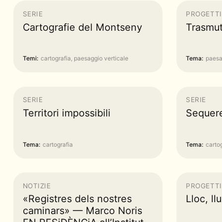
SERIE
PROGETTI
Cartografie del Montseny
Trasmut
Temi:
cartografia, paesaggio verticale
Tema:
paesa
SERIE
SERIE
Territori impossibili
Sequere
Tema:
cartografia
Tema:
carto
NOTIZIE
PROGETTI
«Registres dels nostres
Lloc, llu
caminars» — Marco Noris