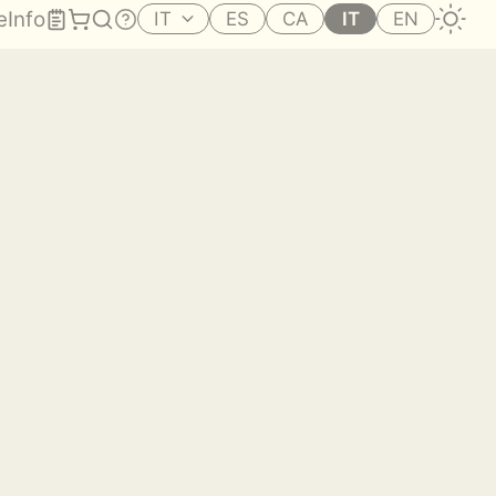
e
Info
IT
ES
CA
IT
EN