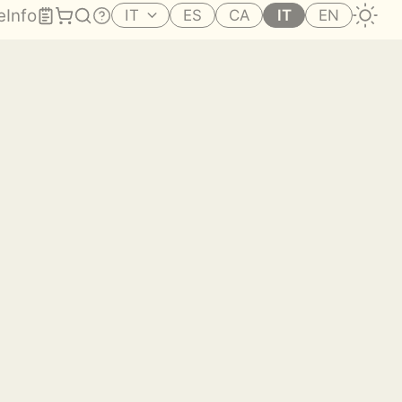
e
Info
IT
ES
CA
IT
EN