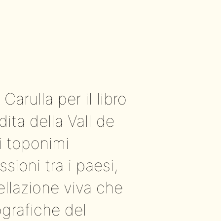
arulla per il libro
ita della Vall de
 i toponimi
sioni tra i paesi,
llazione viva che
ografiche del