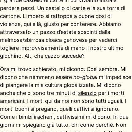
Il grande castello di carte in cui viviamo inizia a
perdere pezzi. Un castello di carte e la sua torre di
cartone. L’Impero si rattoppa a buone dosi di
violenza, qui e là, giusto per contenere. Abbiamo
attraversato un pezzo d’estate sospinti dalla
melmosa/sbirrosa cloaca genovese per vederci
togliere improvvisamente di mano il nostro ultimo
giochino. Alt, che cazzo succede?
Ora mi trovo schierato, mi dicono. Così sembra. Mi
dicono che nemmeno essere
no-global
mi impedisce
di piangere la mia cultura globalizzata. Mi dicono
anche che ci sono tre minuti di
silenzio
per i morti
americani. I morti qui da noi non sono tutti uguali. I
morti buoni si pregano, quelli cattivi si ignorano.
Come i bimbi iracheni, cattivissimi mi dicono. In due
giorni mi spiegano già tutto, chi come perché. Non