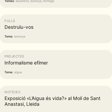
Temes:
baseterra, bolonya, hirnlego
FULLS
Destruïu-vos
Tema:
bolonya
PROJECTES
Informalisme efímer
Tema:
aigua
NOTÍCIES
Exposició «L’Aigua és vida?» al Molí de Sant
Anastasi, Lleida