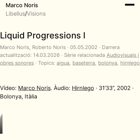
Marco Noris
Libellus
/
Visions
Liquid Progressions I
Marco Noris, Roberto Noris · 05.05.2002 · Darrera
actualització: 14.03.2026 · Sèrie relacionada
Audiovisuals i
obres sonores
· Topics:
aigua
,
baseterra
,
bolonya
,
hirnlego
Vídeo:
Marco Noris
. Àudio:
Hirnlego
· 31’33’’, 2002 ·
Bolonya, Itàlia