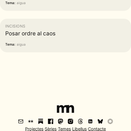
Tema:
aigua
INCISIONS
Posar ordre al caos
Tema:
aigua
Projectes
·
Sèries
·
Temes
·
Libellus
·
Contacte