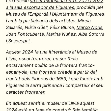
L’exposició
va ser exposada entre 2021 i 2022
a la sala escorxador de Figueres
, produïda pel
Museu de l’Empordà i l’Ajuntament de Figueres
i amb la participació dels artistes: Mireia
Sallarés, Núria Güell, Félix Blume,
Marco Noris
,
Joan Fontcuberta, Marina Nuñez, Alba Sotorra
i Susoespai.
Aquest 2024 fa una itinerància al Museu de
Llívia, espai fronterer, en ser l’únic
enclavament polític de la frontera franco-
espanyola, una frontera creada a partir del
tractat dels Pirineus de 1659, i que l’uneix amb
Figueres la serra pirinenca i comparteix el seu
caràcter fronterer.
En aquest sentit el museu de Llívia aquest
2024 està en fase de construir l’eix temàtic