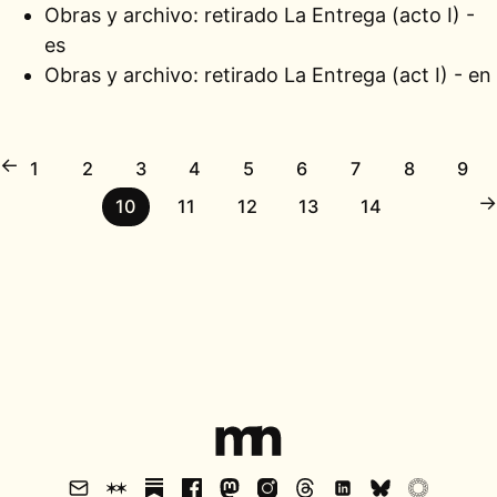
Obras y archivo: retirado
La Entrega (acto I) -
es
Obras y archivo: retirado
La Entrega (act I) - en
←
1
2
3
4
5
6
7
8
9
→
10
11
12
13
14