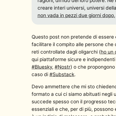
ragioni; diffido del loro potere. N
creare interi universi, universi dell
non vada in pezzi due giorni dopo
,
Questo post non pretende di essere es
facilitare il compito alle persone c
reti controllate dagli oligarchi (
ho un 
qui piattaforme sicure e indipendenti
#Bluesky
,
#Nostr
) o che propongono
caso di
#Substack
.
Devo ammettere che mi sto chiedendo
formato a cui ci siamo abituati negli
succede spesso con il progresso tec
essenziali e che, per di più, posson