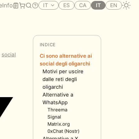
e
Info
IT
ES
CA
IT
EN
INDICE
,
social
Ci sono alternative ai
social degli oligarchi
Motivi per uscire
dalle reti degli
oligarchi
Alternative a
WhatsApp
Threema
Signal
Matrix.org
0xChat (Nostr)
Alternative a X,