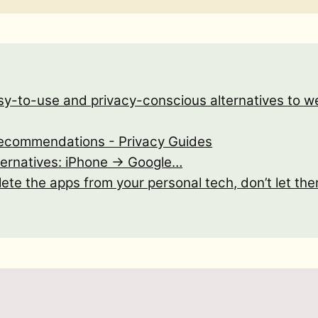
asy-to-use and privacy-conscious alternatives to we
Recommendations - Privacy Guides
lternatives: iPhone -> Google…
lete the apps from your personal tech, don’t let th