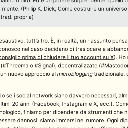
e hanno molto. Ed è un potere sorprendente: quello d
a mente. (Philip K. Dick,
Come costruire un universo
 trad. propria)
austivo, tutt’altro. È, in realtà, un riassunto pensa
he conosco nel caso decidano di traslocare e abband
consiglio prima di chiudere il tuo account su X
). Ho
 (
#Threema
o
#Signal
), decentralizzate (
#Mastodo
 un nuovo approccio al
microblogging
tradizionale,
 se i social network siano davvero necessari, alm
 ultimi 20 anni (Facebook, Instagram e X, ecc.). Com
nologico, finiamo per dipendere da strumenti che 
o essere dannosi: siamo immersi nel rumore. Ogni d