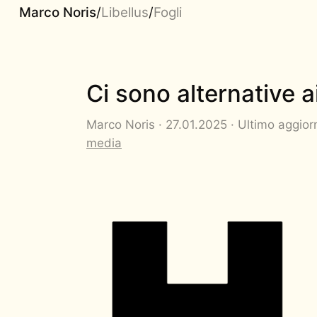
Marco Noris
/
Libellus
/
Fogli
Ci sono alternative ai
Marco Noris · 27.01.2025 · Ultimo aggio
media