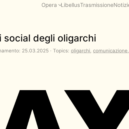
Opera
Libellus
Trasmissione
Notizi
 social degli oligarchi
rnamento: 25.03.2025 · Topics:
oligarchi
,
comunicazione