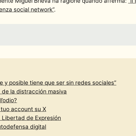
lmente Miguel Brieva ha ragione quando afferma:
“Il
senza social network”
.
e y posible tiene que ser sin redes sociales”
 de la distracción masiva
l’odio?
l tuo account su X
 Libertad de Expresión
todefensa digital