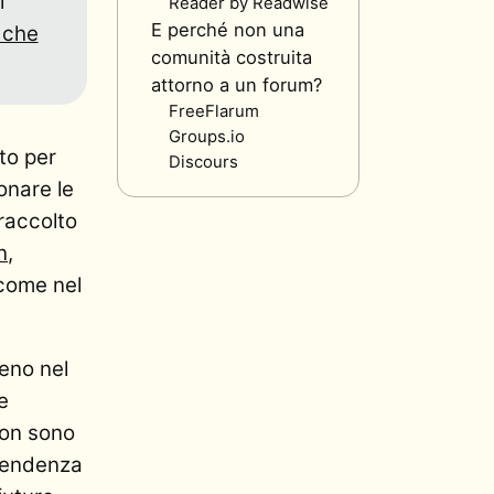
i
Reader by Readwise
E perché non una
 che
comunità costruita
attorno a un forum?
FreeFlarum
Groups.io
to per
Discours
onare le
 raccolto
n
,
 come nel
eno nel
e
non sono
ipendenza