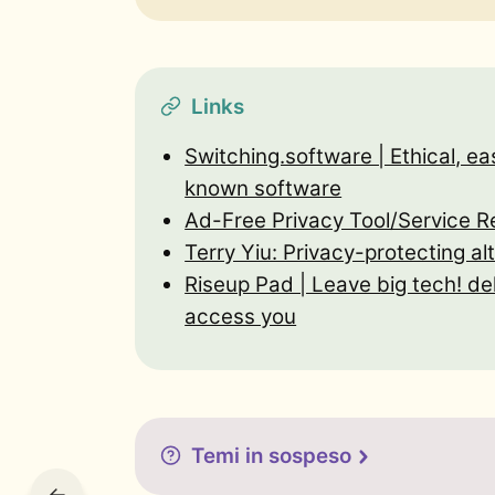
Links
Switching.software | Ethical, e
known software
Ad-Free Privacy Tool/Service 
Terry Yiu: Privacy-protecting a
Riseup Pad | Leave big tech! de
access you
Temi in sospeso
←