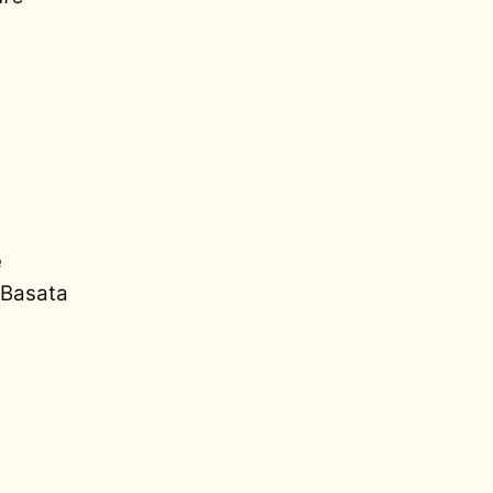
e
. Basata