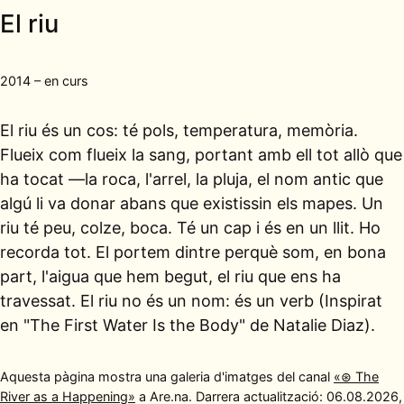
El riu
2014 – en curs
El riu és un cos: té pols, temperatura, memòria.
Flueix com flueix la sang, portant amb ell tot allò que
ha tocat —la roca, l'arrel, la pluja, el nom antic que
algú li va donar abans que existissin els mapes. Un
riu té peu, colze, boca. Té un cap i és en un llit. Ho
recorda tot. El portem dintre perquè som, en bona
part, l'aigua que hem begut, el riu que ens ha
travessat. El riu no és un nom: és un verb (Inspirat
en "The First Water Is the Body" de Natalie Diaz).
Aquesta pàgina mostra una galeria d'imatges del canal
«⊛ The
River as a Happening»
a Are.na. Darrera actualització: 06.08.2026,