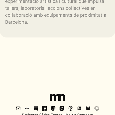
experimentació artística i cultural que impulsa
tallers, laboratoris i accions col·lectives en
col·laboració amb equipaments de proximitat a
Barcelona.
Projectes
·
Sèries
·
Temes
·
Libellus
·
Contacte