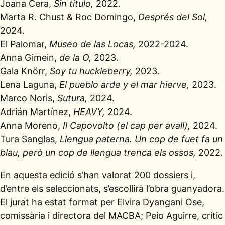
Joana Cera,
Sin título,
2022.
Marta R. Chust & Roc Domingo,
Després del Sol,
2024.
El Palomar,
Museo de las Locas,
2022-2024.
Anna Gimein,
de la O,
2023.
Gala Knörr,
Soy tu huckleberry,
2023.
Lena Laguna,
El pueblo arde y el mar hierve,
2023.
Marco Noris,
Sutura,
2024.
Adrián Martínez,
HEAVY,
2024.
Anna Moreno,
Il Capovolto (el cap per avall),
2024.
Tura Sanglas,
Llengua paterna. Un cop de fuet fa un
blau, però un cop de llengua trenca els ossos,
2022.
En aquesta edició s’han valorat 200 dossiers i,
d’entre els seleccionats, s’escollirà l’obra guanyadora.
El jurat ha estat format per Elvira Dyangani Ose,
comissària i directora del MACBA; Peio Aguirre, crític