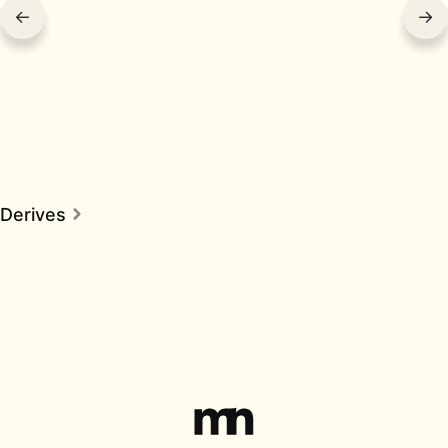
←
→
Derives