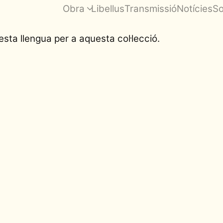
Obra
Libellus
Transmissió
Notícies
So
sta llengua per a aquesta col·lecció.