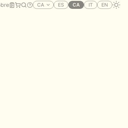
bre
CA
ES
CA
IT
EN