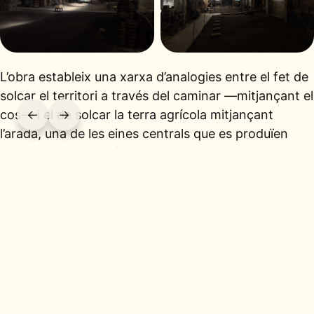
L’obra estableix una xarxa d’analogies entre el fet de
solcar el territori a través del caminar —mitjançant el
←
→
cos— i el de solcar la terra agrícola mitjançant
l’arada, una de les eines centrals que es produïen
històricament a la fàbrica. Ambdues accions,
caminar i llaurar, comparteixen una dimensió física,
rítmica i transformadora: inscriuen traces,
organitzen l’espai i converteixen el territori en
experiència.
El subtítol
entre cims i cavallons
introdueix una
segona correspondència simbòlica que vincula les
crestes del camp conreat amb les carenes de la