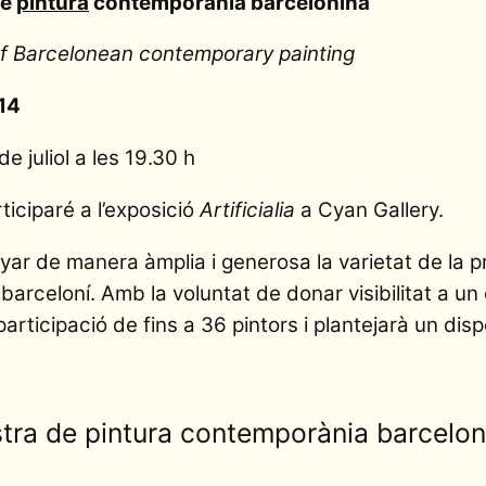
de
pintura
contemporània barcelonina
n of Barcelonean contemporary painting
014
e juliol a les 19.30 h
ticiparé a l’exposició
Artificialia
a Cyan Gallery.
yar de manera àmplia i generosa la varietat de la p
arceloní. Amb la voluntat de donar visibilitat a un c
ticipació de fins a 36 pintors i plantejarà un disp
ostra de pintura contemporània barcelon