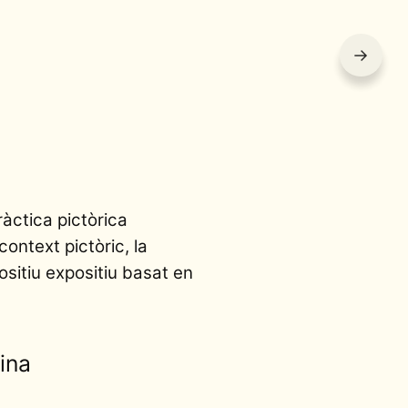
→
ràctica pictòrica
ontext pictòric, la
ositiu expositiu basat en
ina