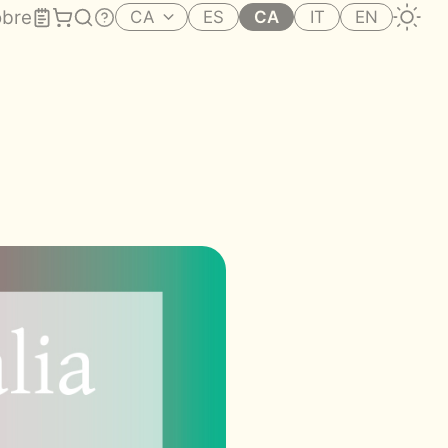
bre
CA
ES
CA
IT
EN