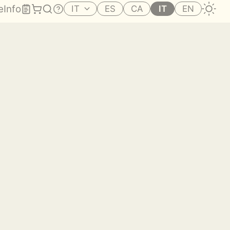
e
Info
IT
ES
CA
IT
EN