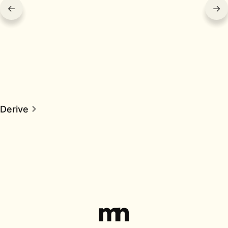
←
→
Derive